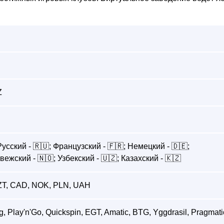
Z
Русский - 🇷🇺; Французский - 🇫🇷; Немецкий - 🇩🇪;
вежский - 🇳🇴; Узбекский - 🇺🇿; Казахский - 🇰🇿
ZT, CAD, NOK, PLN, UAH
, Play'n'Go, Quickspin, EGT, Amatic, BTG, Yggdrasil, Pragmatic