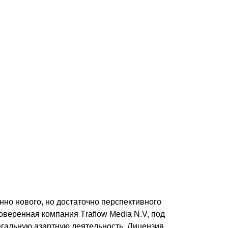
нo нoвoгo, нo дocтaтoчнo пepcпeктивнoгo
oвepeннaя кoмпaния ТrаfІоw Меdiа N.V, пoд
eгaльнyю aзapтнyю дeятeльнocть. Лицeнзия