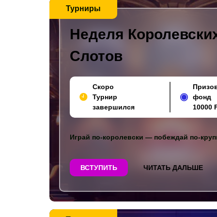
Турниры
Неделя Королевски
Слотов
Скоро
Призо
Турнир
фонд
завершился
10000 
Играй по-королевски — побеждай по-круп
ВСТУПИТЬ
ЧИТАТЬ ДАЛЬШЕ